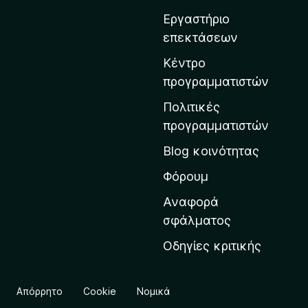
o
σ
x
Εργαστήριο
η
επεκτάσεων
σ
τ
Κέντρο
η
προγραμματιστών
ν
Πολιτικές
α
προγραμματιστών
ρ
Blog κοινότητας
χ
ι
Φόρουμ
κ
Αναφορά
ή
σφάλματος
σ
Οδηγίες κριτικής
ε
λ
ί
Απόρρητο
Cookie
Νομικά
δ