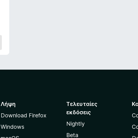
Λήψη
Τελευταίες
Κ
εκδόσεις
Download Firefox
C
Nightly
Windows
Co
Beta