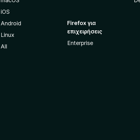
macOS
De
iOS
Firefox για
Android
επιχειρήσεις
Linux
Enterprise
All