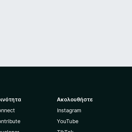
οινότητα
Ακολουθήστε
onnect
Instagram
ntribute
YouTube