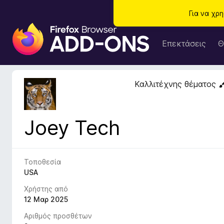
Για να χρ
Π
ρ
Επεκτάσεις
Θ
ό
σ
θ
Καλλιτέχνης θέματος
ε
τ
α
Joey Tech
π
ρ
ο
γ
Τοποθεσία
ρ
USA
ά
Χρήστης από
μ
12 Μαρ 2025
μ
Αριθμός προσθέτων
α