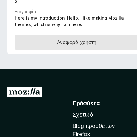
2
τ
Βιογραφία
ο
Here is my introduction. Hello, I like making Mozilla
ς
themes, which is why I am here.
π
ε
ρ
Αναφορά χρήστη
ι
ή
γ
η
σ
η
Μ
ς
ε
F
Πρόσθετα
τ
i
Σχετικά
r
ά
e
β
Blog προσθέτων
f
α
Firefox