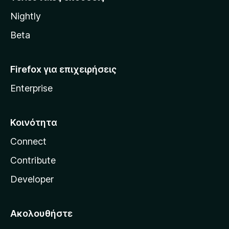
l
Nightly
l
a
Beta
Firefox για επιχειρήσεις
Enterprise
Κοινότητα
Connect
Contribute
Developer
Ακολουθήστε