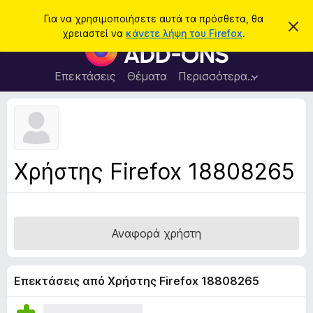
Α
Σύνδεση
Για να χρησιμοποιήσετε αυτά τα πρόσθετα, θα
Α
ν
χρειαστεί να
κάνετε λήψη του Firefox
.
π
Π
α
ό
ρ
ρ
ζ
ρ
ό
Επεκτάσεις
Θέματα
Περισσότερα…
ή
ι
σ
ψ
τ
η
θ
η
σ
ε
η
σ
μ
τ
η
ε
α
ί
Χρήστης Firefox 18808265
ω
π
σ
ρ
η
ς
ο
γ
Αναφορά χρήστη
ρ
ά
μ
Επεκτάσεις από Χρήστης Firefox 18808265
μ
α