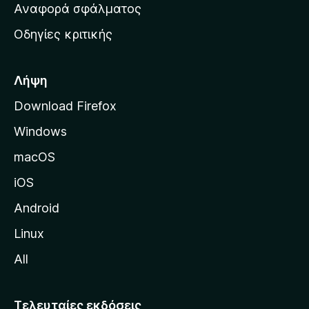
χ
Αναφορά σφάλματος
ε
ι
ς
Οδηγίες κριτικής
κ
ή
σ
Λήψη
ε
Download Firefox
λ
Windows
ί
δ
macOS
α
iOS
τ
η
Android
ς
Linux
M
All
o
z
i
Τελευταίες εκδόσεις