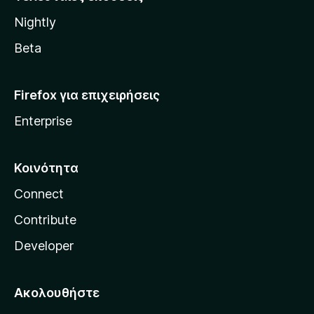
l
Nightly
l
a
Beta
Firefox για επιχειρήσεις
Enterprise
Κοινότητα
Connect
Contribute
Developer
Ακολουθήστε