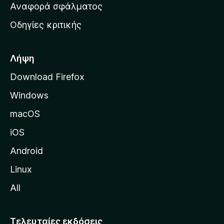
χ
Αναφορά σφάλματος
ε
ι
ς
Οδηγίες κριτικής
κ
ή
σ
Λήψη
ε
Download Firefox
λ
Windows
ί
δ
macOS
α
iOS
τ
η
Android
ς
Linux
M
All
o
z
i
Τελευταίες εκδόσεις