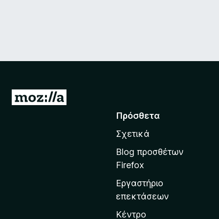
Μ
ε
Πρόσθετα
τ
Σχετικά
ά
β
Blog προσθέτων
α
Firefox
σ
Εργαστήριο
η
επεκτάσεων
σ
τ
Κέντρο