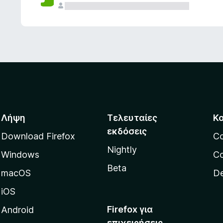
ς
Λήψη
Τελευταίες
Κ
εκδόσεις
Download Firefox
C
Nightly
Windows
Co
Beta
macOS
De
iOS
Firefox για
Android
επιχειρήσεις