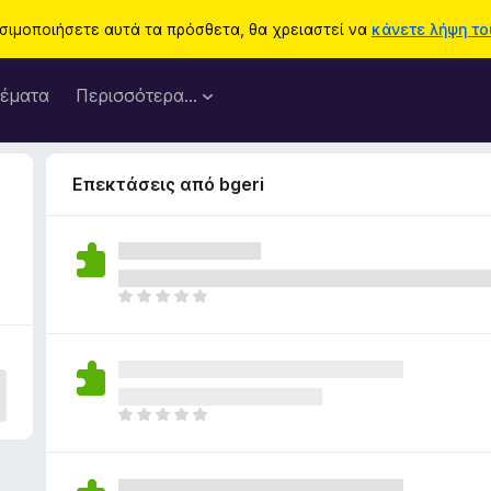
ησιμοποιήσετε αυτά τα πρόσθετα, θα χρειαστεί να
κάνετε λήψη του
έματα
Περισσότερα…
Επεκτάσεις από bgeri
Δ
ε
ν
υ
π
ά
Δ
ρ
ε
χ
ν
ο
υ