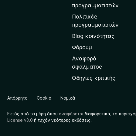
η
προγραμματιστών
ν
Πολιτικές
α
προγραμματιστών
ρ
Blog κοινότητας
χ
ι
Φόρουμ
κ
Αναφορά
ή
σφάλματος
σ
Οδηγίες κριτικής
ε
λ
ί
Απόρρητο
Cookie
Νομικά
δ
α
Εκτός από τα μέρη όπου
αναφέρεται
διαφορετικά, το περιεχό
τ
License v3.0
ή τυχόν νεότερες εκδόσεις.
η