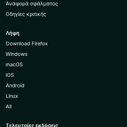
χ
Αναφορά σφάλματος
ε
ι
ς
Οδηγίες κριτικής
κ
ή
σ
Λήψη
ε
Download Firefox
λ
Windows
ί
δ
macOS
α
iOS
τ
η
Android
ς
Linux
M
All
o
z
i
Τελευταίες εκδόσεις