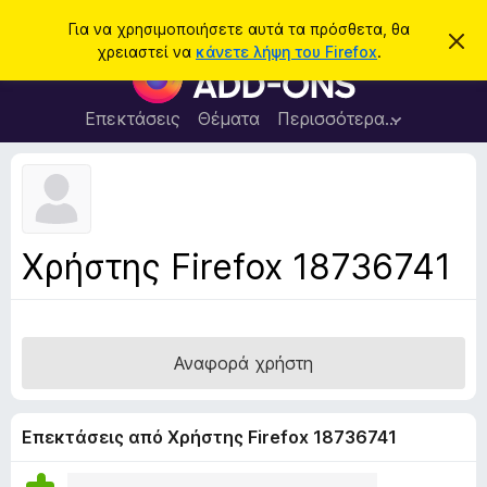
Α
Σύνδεση
Για να χρησιμοποιήσετε αυτά τα πρόσθετα, θα
Α
ν
χρειαστεί να
κάνετε λήψη του Firefox
.
π
Π
α
ό
ρ
ρ
ζ
ρ
ό
Επεκτάσεις
Θέματα
Περισσότερα…
ή
ι
σ
ψ
τ
η
θ
η
σ
ε
η
σ
μ
τ
η
ε
α
ί
Χρήστης Firefox 18736741
ω
π
σ
ρ
η
ς
ο
γ
Αναφορά χρήστη
ρ
ά
μ
Επεκτάσεις από Χρήστης Firefox 18736741
μ
α