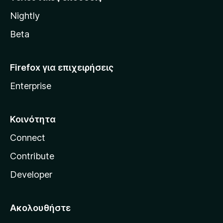
l
Nightly
l
a
Beta
Firefox για επιχειρήσεις
Enterprise
Κοινότητα
Connect
Contribute
Developer
Ακολουθήστε