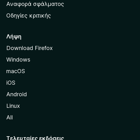
χ
Αναφορά σφάλματος
ε
ι
ς
Οδηγίες κριτικής
κ
ή
σ
Λήψη
ε
Download Firefox
λ
Windows
ί
δ
macOS
α
iOS
τ
η
Android
ς
Linux
M
All
o
z
i
Τελευταίες εκδόσεις