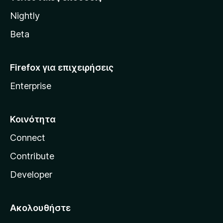
l
Nightly
l
a
Beta
Firefox για επιχειρήσεις
Enterprise
Κοινότητα
Connect
Contribute
Developer
Ακολουθήστε