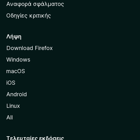
χ
Αναφορά σφάλματος
ε
ι
ς
Οδηγίες κριτικής
κ
ή
σ
Λήψη
ε
Download Firefox
λ
Windows
ί
δ
macOS
α
iOS
τ
η
Android
ς
Linux
M
All
o
z
i
Τελευταίες εκδόσεις