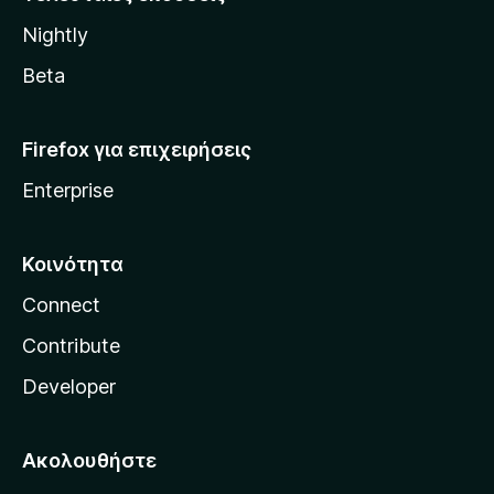
l
Nightly
l
a
Beta
Firefox για επιχειρήσεις
Enterprise
Κοινότητα
Connect
Contribute
Developer
Ακολουθήστε