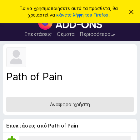
Α
Σύνδεση
Για να χρησιμοποιήσετε αυτά τα πρόσθετα, θα
Α
ν
χρειαστεί να
κάνετε λήψη του Firefox
.
π
Π
α
ό
ρ
ρ
ζ
ρ
ό
Επεκτάσεις
Θέματα
Περισσότερα…
ή
ι
σ
ψ
τ
η
θ
η
σ
ε
η
σ
μ
τ
η
ε
α
ί
Path of Pain
ω
π
σ
ρ
η
ς
ο
γ
Αναφορά χρήστη
ρ
ά
μ
Επεκτάσεις από Path of Pain
μ
α