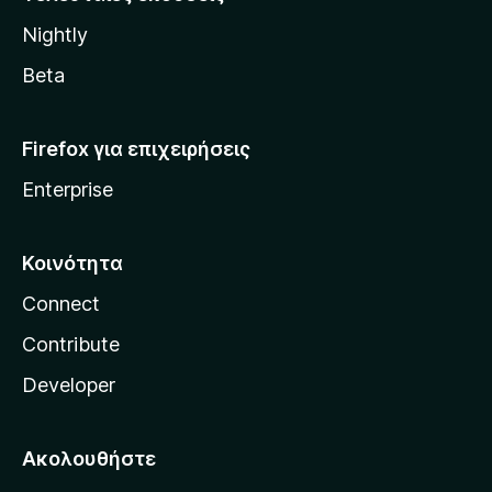
l
Nightly
l
a
Beta
Firefox για επιχειρήσεις
Enterprise
Κοινότητα
Connect
Contribute
Developer
Ακολουθήστε