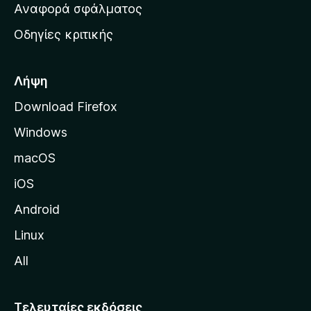
χ
Αναφορά σφάλματος
ε
ι
ς
Οδηγίες κριτικής
κ
ή
σ
Λήψη
ε
Download Firefox
λ
Windows
ί
δ
macOS
α
iOS
τ
η
Android
ς
Linux
M
All
o
z
i
Τελευταίες εκδόσεις