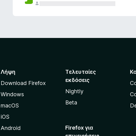
ς
Λήψη
Τελευταίες
Κ
εκδόσεις
Download Firefox
C
Nightly
Windows
Co
Beta
macOS
De
iOS
Firefox για
Android
επιχειρήσεις