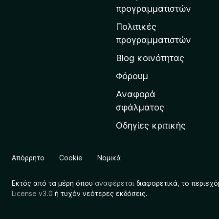
η
προγραμματιστών
ν
Πολιτικές
α
προγραμματιστών
ρ
Blog κοινότητας
χ
ι
Φόρουμ
κ
Αναφορά
ή
σφάλματος
σ
Οδηγίες κριτικής
ε
λ
ί
Απόρρητο
Cookie
Νομικά
δ
α
Εκτός από τα μέρη όπου
αναφέρεται
διαφορετικά, το περιεχό
τ
License v3.0
ή τυχόν νεότερες εκδόσεις.
η