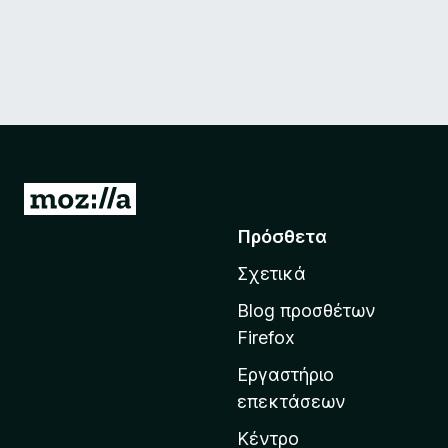
Μ
ε
Πρόσθετα
τ
Σχετικά
ά
β
Blog προσθέτων
α
Firefox
σ
Εργαστήριο
η
επεκτάσεων
σ
τ
Κέντρο