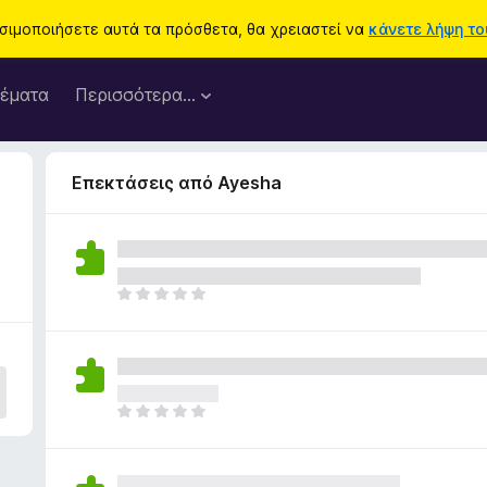
ησιμοποιήσετε αυτά τα πρόσθετα, θα χρειαστεί να
κάνετε λήψη του
έματα
Περισσότερα…
Επεκτάσεις από Ayesha
Δ
ε
ν
υ
π
ά
Δ
ρ
ε
χ
ν
ο
υ