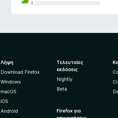
ς
Λήψη
Τελευταίες
Κ
εκδόσεις
Download Firefox
C
Nightly
Windows
Co
Beta
macOS
De
iOS
Firefox για
Android
επιχειρήσεις