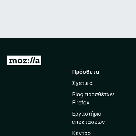
Μ
ε
Πρόσθετα
τ
Σχετικά
ά
β
Blog προσθέτων
α
Firefox
σ
Εργαστήριο
η
επεκτάσεων
σ
τ
Κέντρο