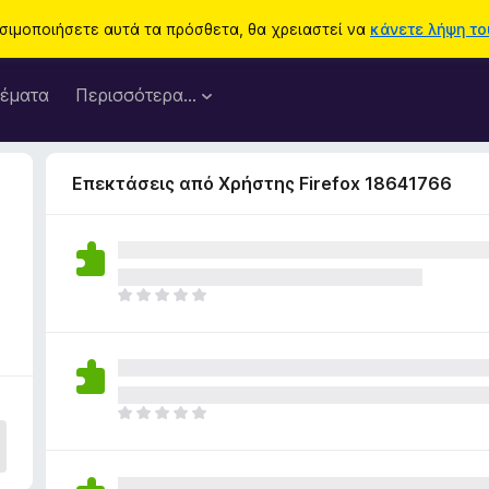
ησιμοποιήσετε αυτά τα πρόσθετα, θα χρειαστεί να
κάνετε λήψη του
έματα
Περισσότερα…
Επεκτάσεις από Χρήστης Firefox 18641766
Δ
ε
ν
υ
π
ά
Δ
ρ
ε
χ
ν
ο
υ