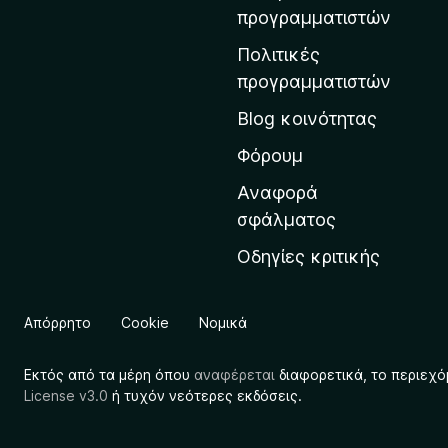
η
προγραμματιστών
ν
Πολιτικές
α
προγραμματιστών
ρ
Blog κοινότητας
χ
ι
Φόρουμ
κ
Αναφορά
ή
σφάλματος
σ
Οδηγίες κριτικής
ε
λ
ί
Απόρρητο
Cookie
Νομικά
δ
α
Εκτός από τα μέρη όπου
αναφέρεται
διαφορετικά, το περιεχό
τ
License v3.0
ή τυχόν νεότερες εκδόσεις.
η