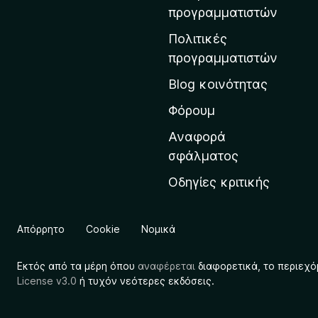
η
προγραμματιστών
ν
Πολιτικές
α
προγραμματιστών
ρ
Blog κοινότητας
χ
ι
Φόρουμ
κ
Αναφορά
ή
σφάλματος
σ
Οδηγίες κριτικής
ε
λ
ί
Απόρρητο
Cookie
Νομικά
δ
α
Εκτός από τα μέρη όπου
αναφέρεται
διαφορετικά, το περιεχό
τ
License v3.0
ή τυχόν νεότερες εκδόσεις.
η