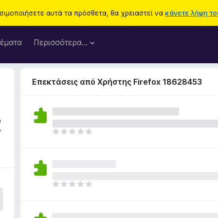
ησιμοποιήσετε αυτά τα πρόσθετα, θα χρειαστεί να
κάνετε λήψη του
έματα
Περισσότερα…
Επεκτάσεις από Χρήστης Firefox 18628453
2
Δ
ε
ν
υ
π
ά
Δ
ρ
ε
χ
ν
ο
υ