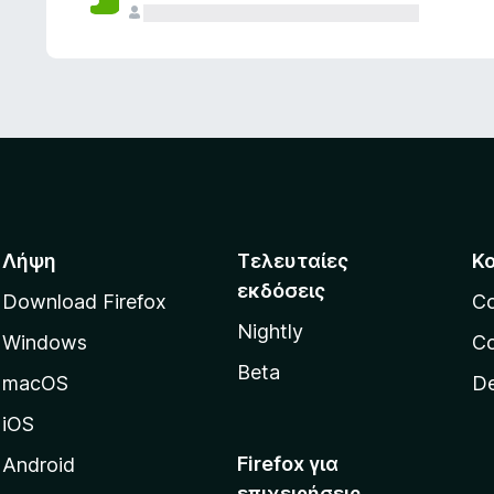
ς
Λήψη
Τελευταίες
Κ
εκδόσεις
Download Firefox
C
Nightly
Windows
Co
Beta
macOS
De
iOS
Firefox για
Android
επιχειρήσεις