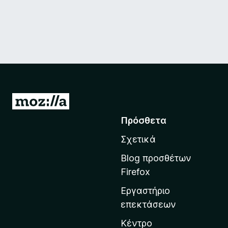
Μ
ε
Πρόσθετα
τ
Σχετικά
ά
β
Blog προσθέτων
α
Firefox
σ
Εργαστήριο
η
επεκτάσεων
σ
τ
Κέντρο