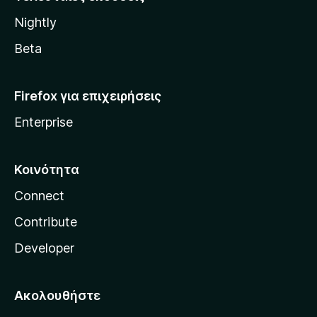
l
Nightly
l
a
Beta
Firefox για επιχειρήσεις
Enterprise
Κοινότητα
Connect
Contribute
Developer
Ακολουθήστε