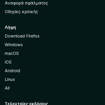
χ
Αναφορά σφάλματος
ε
ι
ς
Οδηγίες κριτικής
κ
ή
σ
Λήψη
ε
Download Firefox
λ
Windows
ί
δ
macOS
α
iOS
τ
η
Android
ς
Linux
M
All
o
z
i
Τελευταίες εκδόσεις