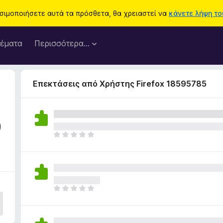
ησιμοποιήσετε αυτά τα πρόσθετα, θα χρειαστεί να
κάνετε λήψη του
έματα
Περισσότερα…
Επεκτάσεις από Χρήστης Firefox 18595785
9
Δ
ε
ν
υ
π
ά
Δ
ρ
ε
χ
ν
ο
υ