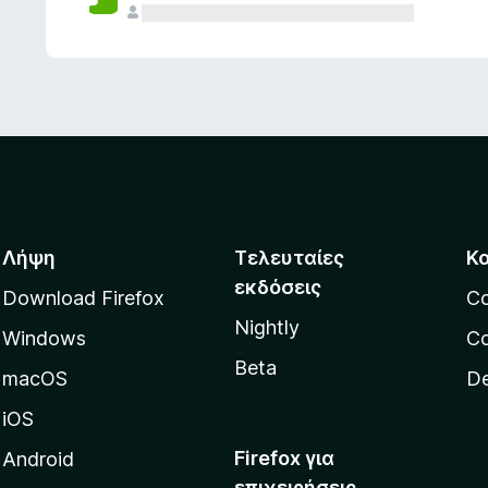
ς
Λήψη
Τελευταίες
Κ
εκδόσεις
Download Firefox
C
Nightly
Windows
Co
Beta
macOS
De
iOS
Firefox για
Android
επιχειρήσεις