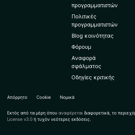
η
προγραμματιστών
ν
Πολιτικές
α
προγραμματιστών
ρ
Blog κοινότητας
χ
ι
Φόρουμ
κ
Αναφορά
ή
σφάλματος
σ
Οδηγίες κριτικής
ε
λ
ί
Απόρρητο
Cookie
Νομικά
δ
α
Εκτός από τα μέρη όπου
αναφέρεται
διαφορετικά, το περιεχό
τ
License v3.0
ή τυχόν νεότερες εκδόσεις.
η