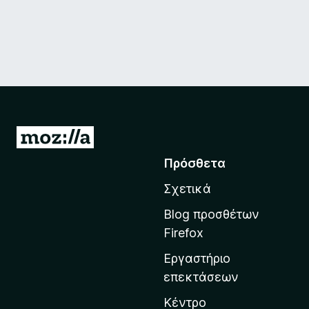
Μ
ε
Πρόσθετα
τ
Σχετικά
ά
β
Blog προσθέτων
α
Firefox
σ
Εργαστήριο
η
επεκτάσεων
σ
τ
Κέντρο