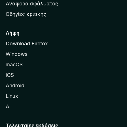
χ
Αναφορά σφάλματος
ε
ι
ς
Οδηγίες κριτικής
κ
ή
σ
Λήψη
ε
Download Firefox
λ
Windows
ί
δ
macOS
α
iOS
τ
η
Android
ς
Linux
M
All
o
z
i
Τελευταίες εκδόσεις