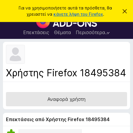
Α
Σύνδεση
Για να χρησιμοποιήσετε αυτά τα πρόσθετα, θα
Α
ν
χρειαστεί να
κάνετε λήψη του Firefox
.
π
Π
α
ό
ρ
ρ
ζ
ρ
ό
Επεκτάσεις
Θέματα
Περισσότερα…
ή
ι
σ
ψ
τ
η
θ
η
σ
ε
η
σ
μ
τ
η
ε
α
ί
Χρήστης Firefox 18495384
ω
π
σ
ρ
η
ς
ο
γ
Αναφορά χρήστη
ρ
ά
μ
Επεκτάσεις από Χρήστης Firefox 18495384
μ
α