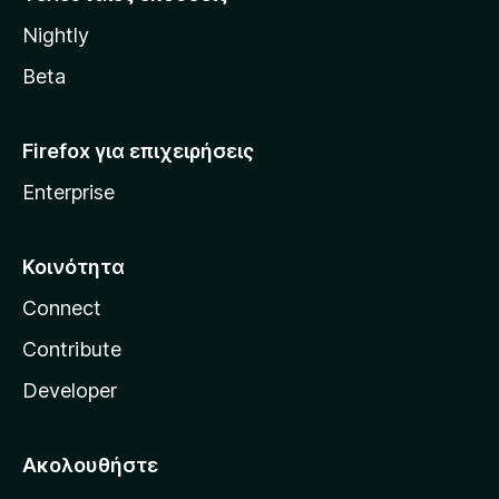
l
Nightly
l
a
Beta
Firefox για επιχειρήσεις
Enterprise
Κοινότητα
Connect
Contribute
Developer
Ακολουθήστε