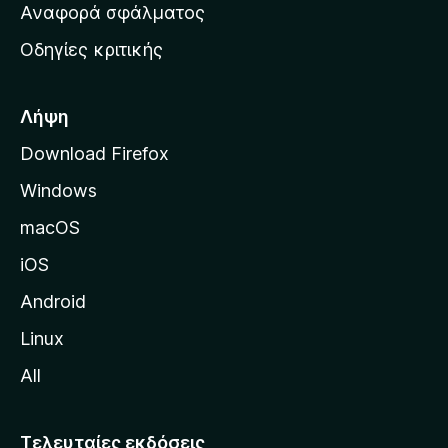
χ
Αναφορά σφάλματος
ε
ι
ς
Οδηγίες κριτικής
κ
ή
σ
Λήψη
ε
Download Firefox
λ
Windows
ί
δ
macOS
α
iOS
τ
η
Android
ς
Linux
M
All
o
z
i
Τελευταίες εκδόσεις