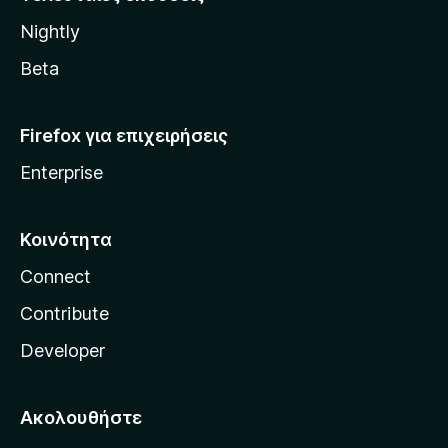
l
Nightly
l
a
Beta
Firefox για επιχειρήσεις
Enterprise
Κοινότητα
Connect
Contribute
Developer
Ακολουθήστε