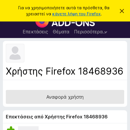
Α
Σύνδεση
Για να χρησιμοποιήσετε αυτά τα πρόσθετα, θα
Α
ν
χρειαστεί να
κάνετε λήψη του Firefox
.
π
Π
α
ό
ρ
ρ
ζ
ρ
ό
Επεκτάσεις
Θέματα
Περισσότερα…
ή
ι
σ
ψ
τ
η
θ
η
σ
ε
η
σ
μ
τ
η
ε
α
ί
Χρήστης Firefox 18468936
ω
π
σ
ρ
η
ς
ο
γ
Αναφορά χρήστη
ρ
ά
μ
Επεκτάσεις από Χρήστης Firefox 18468936
μ
α