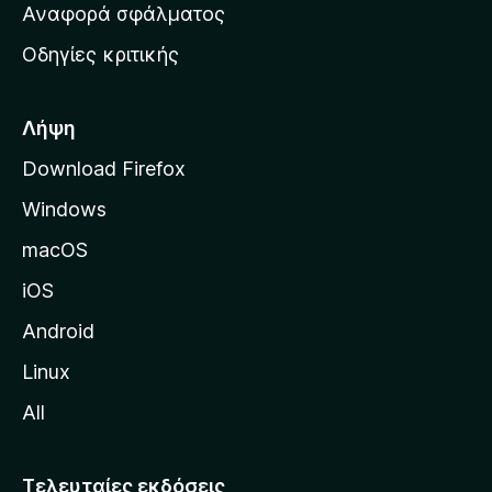
χ
Αναφορά σφάλματος
ε
ι
ς
Οδηγίες κριτικής
κ
ή
σ
Λήψη
ε
Download Firefox
λ
Windows
ί
δ
macOS
α
iOS
τ
η
Android
ς
Linux
M
All
o
z
i
Τελευταίες εκδόσεις