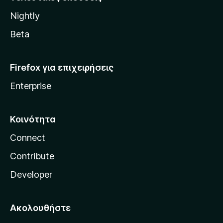
l
Nightly
l
a
Beta
Firefox για επιχειρήσεις
Enterprise
Κοινότητα
Connect
Contribute
Developer
Ακολουθήστε