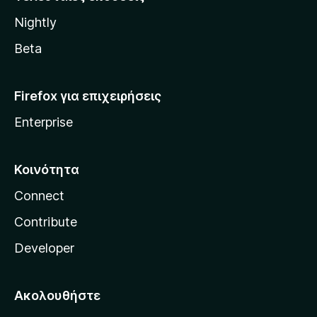
l
Nightly
l
a
Beta
Firefox για επιχειρήσεις
Enterprise
Κοινότητα
Connect
Contribute
Developer
Ακολουθήστε