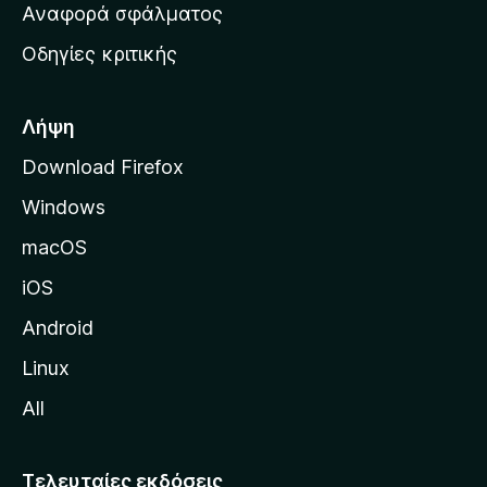
χ
Αναφορά σφάλματος
ε
ι
ς
Οδηγίες κριτικής
κ
ή
σ
Λήψη
ε
Download Firefox
λ
Windows
ί
δ
macOS
α
iOS
τ
η
Android
ς
Linux
M
All
o
z
i
Τελευταίες εκδόσεις