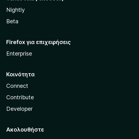
l
Nightly
l
a
Beta
Firefox για επιχειρήσεις
Enterprise
Κοινότητα
Connect
Contribute
Developer
Ακολουθήστε