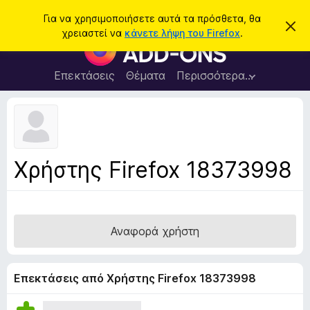
Α
Σύνδεση
Για να χρησιμοποιήσετε αυτά τα πρόσθετα, θα
Α
ν
χρειαστεί να
κάνετε λήψη του Firefox
.
π
Π
α
ό
ρ
ρ
ζ
ρ
ό
Επεκτάσεις
Θέματα
Περισσότερα…
ή
ι
σ
ψ
τ
η
θ
η
σ
ε
η
σ
μ
τ
η
ε
α
ί
Χρήστης Firefox 18373998
ω
π
σ
ρ
η
ς
ο
γ
Αναφορά χρήστη
ρ
ά
μ
Επεκτάσεις από Χρήστης Firefox 18373998
μ
α