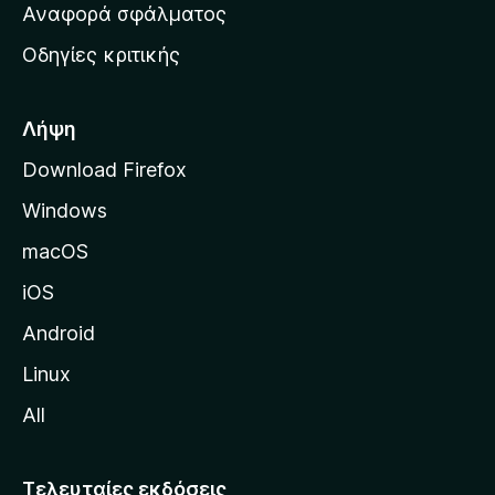
χ
Αναφορά σφάλματος
ε
ι
ς
Οδηγίες κριτικής
κ
ή
σ
Λήψη
ε
Download Firefox
λ
Windows
ί
δ
macOS
α
iOS
τ
η
Android
ς
Linux
M
All
o
z
i
Τελευταίες εκδόσεις