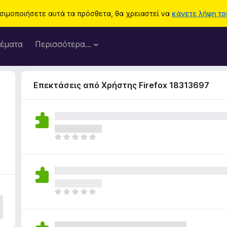
ησιμοποιήσετε αυτά τα πρόσθετα, θα χρειαστεί να
κάνετε λήψη του
έματα
Περισσότερα…
Επεκτάσεις από Χρήστης Firefox 18313697
Δ
ε
ν
υ
π
ά
Δ
ρ
ε
χ
ν
ο
υ