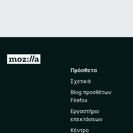
Μ
ε
Πρόσθετα
τ
Σχετικά
ά
β
Blog προσθέτων
α
Firefox
σ
Εργαστήριο
η
επεκτάσεων
σ
τ
Κέντρο