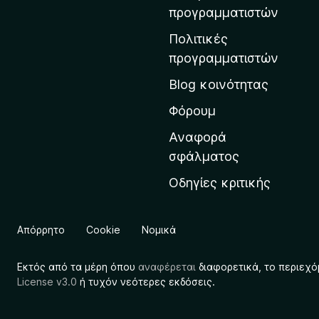
η
προγραμματιστών
ν
Πολιτικές
α
προγραμματιστών
ρ
Blog κοινότητας
χ
ι
Φόρουμ
κ
Αναφορά
ή
σφάλματος
σ
Οδηγίες κριτικής
ε
λ
ί
Απόρρητο
Cookie
Νομικά
δ
α
Εκτός από τα μέρη όπου
αναφέρεται
διαφορετικά, το περιεχό
τ
License v3.0
ή τυχόν νεότερες εκδόσεις.
η