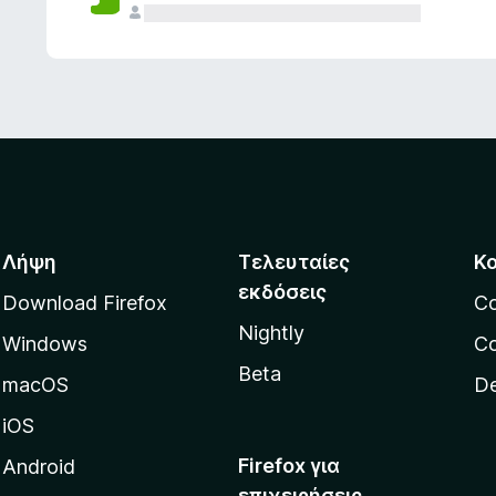
ς
Λήψη
Τελευταίες
Κ
εκδόσεις
Download Firefox
C
Nightly
Windows
Co
Beta
macOS
De
iOS
Firefox για
Android
επιχειρήσεις