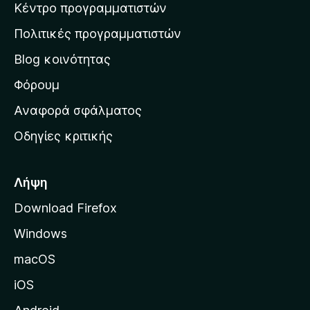
γ
Κέντρο προγραμματιστών
τ
θ
ί
μ
η
ε
Πολιτικές προγραμματιστών
ο
ν
ς
λ
Blog κοινότητας
α
ο
ρ
Φόρουμ
γ
ί
χ
Αναφορά σφάλματος
ε
ι
ς
Οδηγίες κριτικής
κ
ή
σ
Λήψη
ε
Download Firefox
λ
Windows
ί
δ
macOS
α
iOS
τ
η