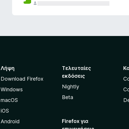
ς
Λήψη
Τελευταίες
Κ
εκδόσεις
Download Firefox
C
Nightly
Windows
Co
Beta
macOS
De
iOS
Firefox για
Android
επιχειρήσεις