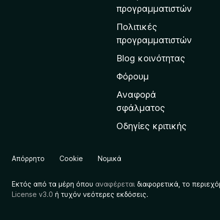
η
προγραμματιστών
ν
Πολιτικές
α
προγραμματιστών
ρ
Blog κοινότητας
χ
ι
Φόρουμ
κ
Αναφορά
ή
σφάλματος
σ
Οδηγίες κριτικής
ε
λ
ί
Απόρρητο
Cookie
Νομικά
δ
α
Εκτός από τα μέρη όπου
αναφέρεται
διαφορετικά, το περιεχό
τ
License v3.0
ή τυχόν νεότερες εκδόσεις.
η