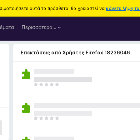
ησιμοποιήσετε αυτά τα πρόσθετα, θα χρειαστεί να
κάνετε λήψη του
έματα
Περισσότερα…
Επεκτάσεις από Χρήστης Firefox 18236046
3
Δ
ε
ν
υ
π
ά
Δ
ρ
ε
χ
ν
ο
υ