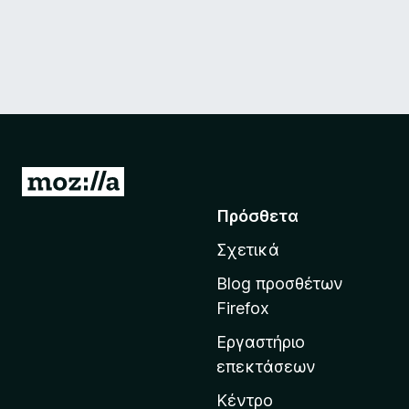
Μ
ε
Πρόσθετα
τ
Σχετικά
ά
β
Blog προσθέτων
α
Firefox
σ
Εργαστήριο
η
επεκτάσεων
σ
τ
Κέντρο