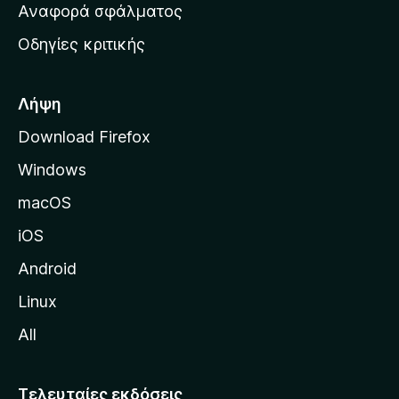
χ
Αναφορά σφάλματος
ε
ι
ς
Οδηγίες κριτικής
κ
ή
σ
Λήψη
ε
Download Firefox
λ
Windows
ί
δ
macOS
α
iOS
τ
η
Android
ς
Linux
M
All
o
z
i
Τελευταίες εκδόσεις