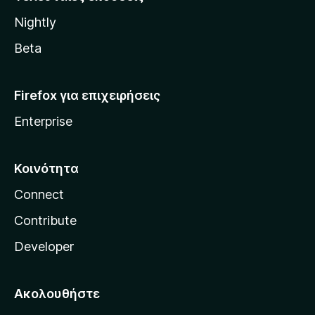
l
Nightly
l
a
Beta
Firefox για επιχειρήσεις
Enterprise
Κοινότητα
Connect
Contribute
Developer
Ακολουθήστε