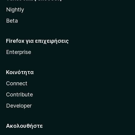
l
Nightly
l
a
Beta
Firefox για επιχειρήσεις
Enterprise
Κοινότητα
Connect
Contribute
Developer
Ακολουθήστε