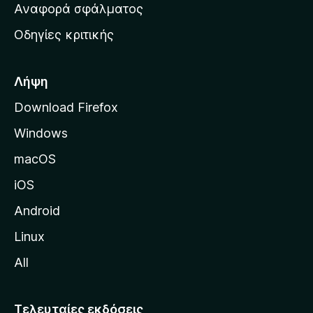
χ
Αναφορά σφάλματος
ε
ι
ς
Οδηγίες κριτικής
κ
ή
σ
Λήψη
ε
Download Firefox
λ
Windows
ί
δ
macOS
α
iOS
τ
η
Android
ς
Linux
M
All
o
z
i
Τελευταίες εκδόσεις