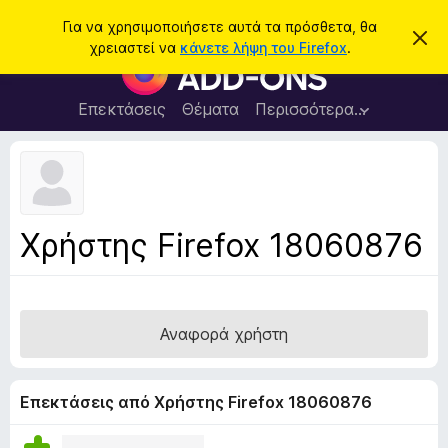
Α
Σύνδεση
Για να χρησιμοποιήσετε αυτά τα πρόσθετα, θα
Α
ν
χρειαστεί να
κάνετε λήψη του Firefox
.
π
Π
α
ό
ρ
ρ
ζ
ρ
ό
Επεκτάσεις
Θέματα
Περισσότερα…
ή
ι
σ
ψ
τ
η
θ
η
σ
ε
η
σ
μ
τ
η
ε
α
ί
Χρήστης Firefox 18060876
ω
π
σ
ρ
η
ς
ο
γ
Αναφορά χρήστη
ρ
ά
μ
Επεκτάσεις από Χρήστης Firefox 18060876
μ
α