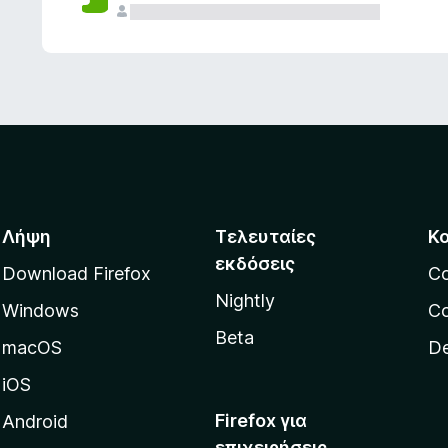
ς
Λήψη
Τελευταίες
Κ
εκδόσεις
Download Firefox
C
Nightly
Windows
Co
Beta
macOS
De
iOS
Firefox για
Android
επιχειρήσεις