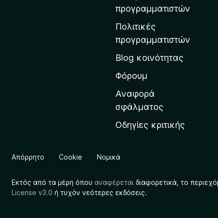
η
προγραμματιστών
ν
Πολιτικές
α
προγραμματιστών
ρ
Blog κοινότητας
χ
ι
Φόρουμ
κ
Αναφορά
ή
σφάλματος
σ
Οδηγίες κριτικής
ε
λ
ί
Απόρρητο
Cookie
Νομικά
δ
α
Εκτός από τα μέρη όπου
αναφέρεται
διαφορετικά, το περιεχό
τ
License v3.0
ή τυχόν νεότερες εκδόσεις.
η