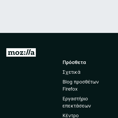
Μ
ε
Πρόσθετα
τ
Σχετικά
ά
β
Blog προσθέτων
α
Firefox
σ
Εργαστήριο
η
επεκτάσεων
σ
τ
Κέντρο