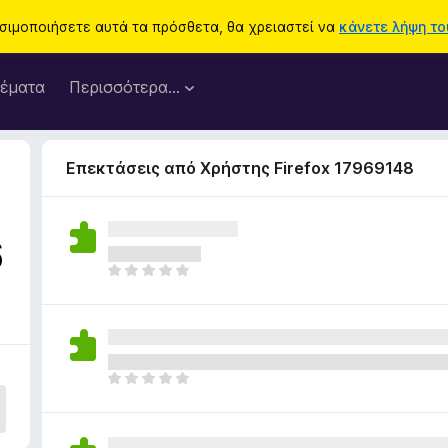
ησιμοποιήσετε αυτά τα πρόσθετα, θα χρειαστεί να
κάνετε λήψη του
έματα
Περισσότερα…
Επεκτάσεις από Χρήστης Firefox 17969148
6
Δ
ε
ν
υ
π
ά
Δ
ρ
ε
χ
ν
ο
υ