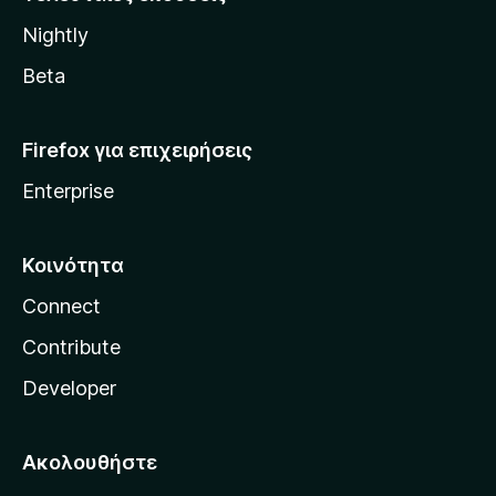
l
Nightly
l
a
Beta
Firefox για επιχειρήσεις
Enterprise
Κοινότητα
Connect
Contribute
Developer
Ακολουθήστε