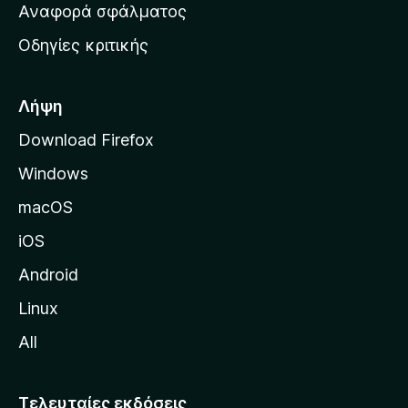
χ
Αναφορά σφάλματος
ε
ι
ς
Οδηγίες κριτικής
κ
ή
σ
Λήψη
ε
Download Firefox
λ
Windows
ί
δ
macOS
α
iOS
τ
η
Android
ς
Linux
M
All
o
z
i
Τελευταίες εκδόσεις