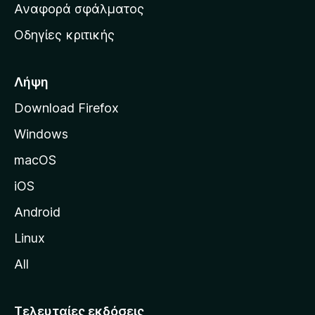
χ
Αναφορά σφάλματος
ε
ι
ς
Οδηγίες κριτικής
κ
ή
σ
Λήψη
ε
Download Firefox
λ
Windows
ί
δ
macOS
α
iOS
τ
η
Android
ς
Linux
M
All
o
z
i
Τελευταίες εκδόσεις