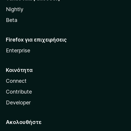
l
Nightly
l
a
Beta
Firefox για επιχειρήσεις
Enterprise
Κοινότητα
Connect
Contribute
Developer
Ακολουθήστε