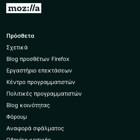
τ
Μ
ο
ε
ς
τ
π
ά
Πρόσθετα
ε
β
ρ
Σχετικά
α
ι
σ
ή
Blog προσθέτων Firefox
γ
η
Εργαστήριο επεκτάσεων
η
σ
σ
Κέντρο προγραμματιστών
τ
η
η
Πολιτικές προγραμματιστών
ς
ν
F
Blog κοινότητας
α
i
ρ
Φόρουμ
r
χ
e
Αναφορά σφάλματος
f
ι
Οδηγίες κριτικής