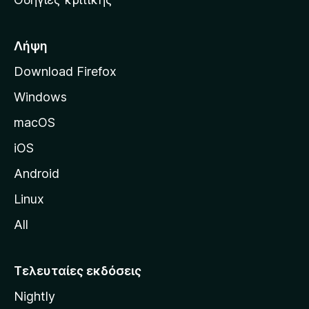
o
κ
x
ή
σ
Λήψη
ε
Download Firefox
λ
Windows
ί
δ
macOS
α
iOS
τ
η
Android
ς
Linux
M
All
o
z
i
Τελευταίες εκδόσεις
l
Nightly
l