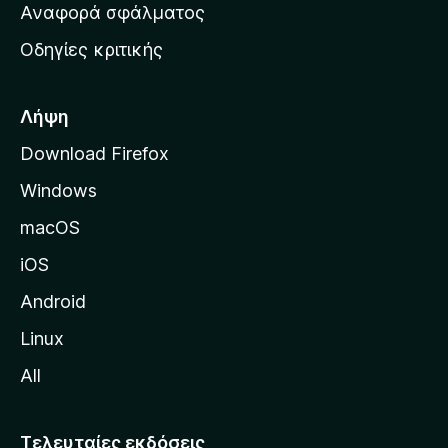
χ
Αναφορά σφάλματος
ε
ι
ς
Οδηγίες κριτικής
κ
ή
σ
Λήψη
ε
Download Firefox
λ
Windows
ί
δ
macOS
α
iOS
τ
η
Android
ς
Linux
M
All
o
z
i
Τελευταίες εκδόσεις