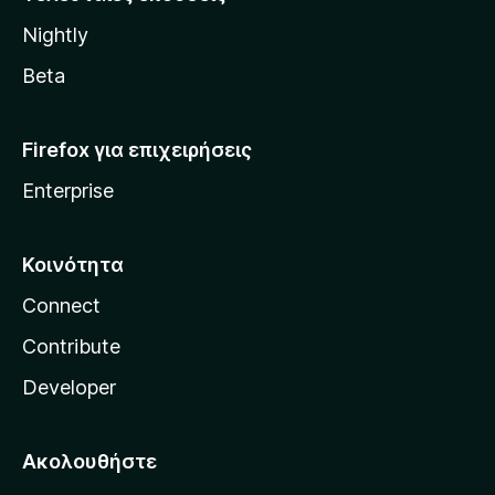
l
Nightly
l
a
Beta
Firefox για επιχειρήσεις
Enterprise
Κοινότητα
Connect
Contribute
Developer
Ακολουθήστε