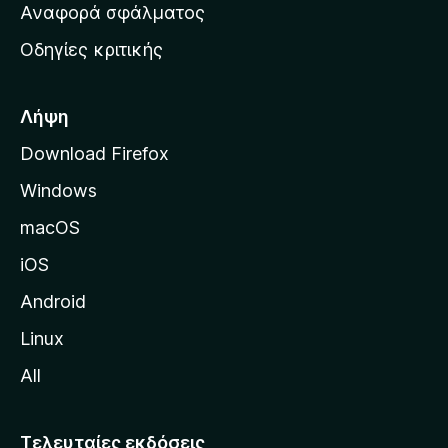
χ
Αναφορά σφάλματος
ε
ι
ς
Οδηγίες κριτικής
κ
ή
σ
Λήψη
ε
Download Firefox
λ
Windows
ί
δ
macOS
α
iOS
τ
η
Android
ς
Linux
M
All
o
z
i
Τελευταίες εκδόσεις