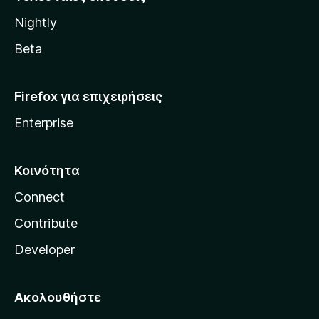
l
Nightly
l
a
Beta
Firefox για επιχειρήσεις
Enterprise
Κοινότητα
Connect
Contribute
Developer
Ακολουθήστε