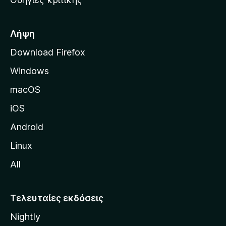
o
κ
x
ή
σ
Λήψη
ε
Download Firefox
λ
Windows
ί
δ
macOS
α
iOS
τ
η
Android
ς
Linux
M
All
o
z
i
Τελευταίες εκδόσεις
l
Nightly
l