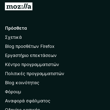
τ
Μ
ο
ε
ς
τ
π
ά
Πρόσθετα
ε
β
ρ
Σχετικά
α
ι
σ
ή
Blog προσθέτων Firefox
γ
η
Εργαστήριο επεκτάσεων
η
σ
σ
Κέντρο προγραμματιστών
τ
η
η
Πολιτικές προγραμματιστών
ς
ν
F
Blog κοινότητας
α
i
ρ
Φόρουμ
r
χ
e
Αναφορά σφάλματος
f
ι
Οδηγίες κριτικής