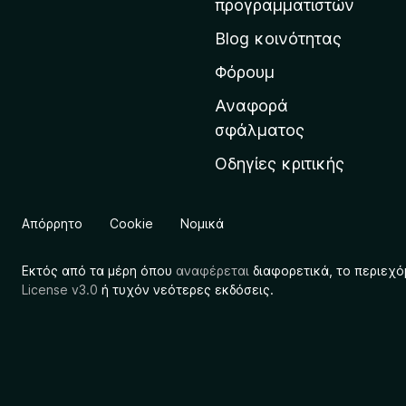
o
προγραμματιστών
ρ
x
Blog κοινότητας
χ
ι
Φόρουμ
κ
Αναφορά
ή
σφάλματος
σ
Οδηγίες κριτικής
ε
λ
ί
Απόρρητο
Cookie
Νομικά
δ
α
Εκτός από τα μέρη όπου
αναφέρεται
διαφορετικά, το περιεχό
τ
License v3.0
ή τυχόν νεότερες εκδόσεις.
η
ς
M
o