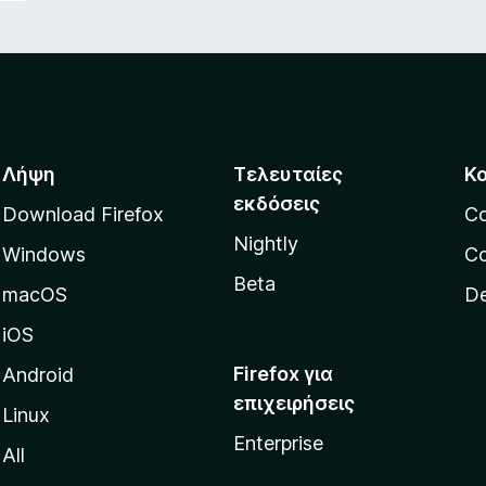
Λήψη
Τελευταίες
Κ
εκδόσεις
Download Firefox
C
Nightly
Windows
Co
Beta
macOS
De
iOS
Firefox για
Android
επιχειρήσεις
Linux
Enterprise
All