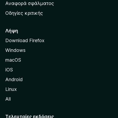
χ
Αναφορά σφάλματος
ε
ι
ς
Οδηγίες κριτικής
κ
ή
σ
Λήψη
ε
Download Firefox
λ
Windows
ί
δ
macOS
α
iOS
τ
η
Android
ς
Linux
M
All
o
z
i
Τελευταίες εκδόσεις