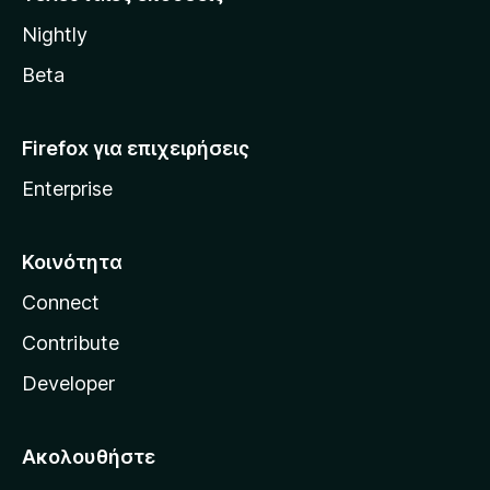
l
Nightly
l
a
Beta
Firefox για επιχειρήσεις
Enterprise
Κοινότητα
Connect
Contribute
Developer
Ακολουθήστε