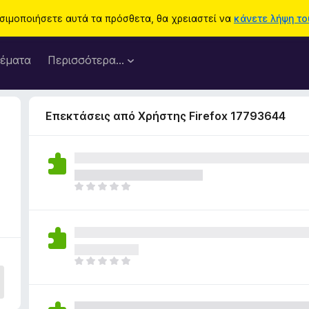
ησιμοποιήσετε αυτά τα πρόσθετα, θα χρειαστεί να
κάνετε λήψη του
έματα
Περισσότερα…
Επεκτάσεις από Χρήστης Firefox 17793644
9
Δ
ε
ν
υ
π
ά
Δ
ρ
ε
χ
ν
ο
υ