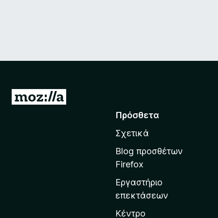
Μ
ε
Πρόσθετα
τ
Σχετικά
ά
β
Blog προσθέτων
α
Firefox
σ
Εργαστήριο
η
επεκτάσεων
σ
τ
Κέντρο