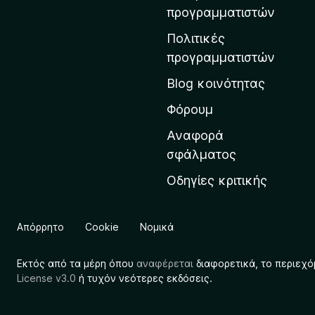
η
προγραμματιστών
ν
Πολιτικές
α
προγραμματιστών
ρ
Blog κοινότητας
χ
ι
Φόρουμ
κ
Αναφορά
ή
σφάλματος
σ
Οδηγίες κριτικής
ε
λ
ί
Απόρρητο
Cookie
Νομικά
δ
α
Εκτός από τα μέρη όπου
αναφέρεται
διαφορετικά, το περιεχό
τ
License v3.0
ή τυχόν νεότερες εκδόσεις.
η