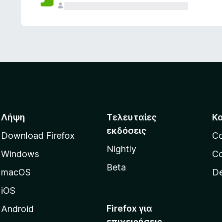
ς
Λήψη
Τελευταίες
Κ
εκδόσεις
Download Firefox
C
Nightly
Windows
Co
Beta
macOS
De
iOS
Firefox για
Android
επιχειρήσεις