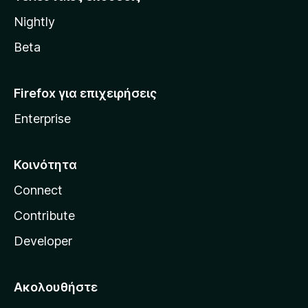
l
Nightly
l
a
Beta
Firefox για επιχειρήσεις
Enterprise
Κοινότητα
Connect
Contribute
Developer
Ακολουθήστε