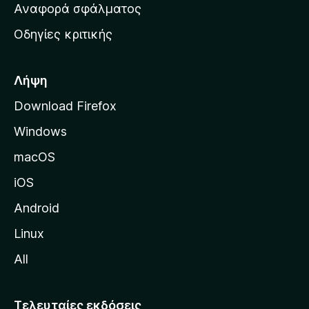
χ
Αναφορά σφάλματος
ε
ι
ς
Οδηγίες κριτικής
κ
ή
σ
Λήψη
ε
Download Firefox
λ
Windows
ί
δ
macOS
α
iOS
τ
η
Android
ς
Linux
M
All
o
z
i
Τελευταίες εκδόσεις