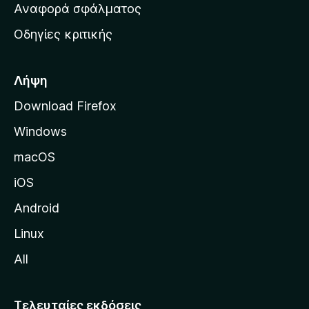
χ
Αναφορά σφάλματος
ε
ι
ς
Οδηγίες κριτικής
κ
ή
σ
Λήψη
ε
Download Firefox
λ
Windows
ί
δ
macOS
α
iOS
τ
η
Android
ς
Linux
M
All
o
z
i
Τελευταίες εκδόσεις