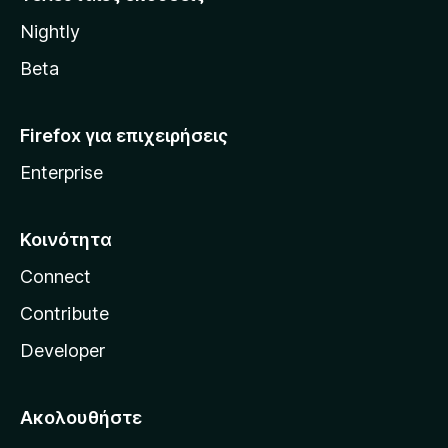
l
Nightly
l
a
Beta
Firefox για επιχειρήσεις
Enterprise
Κοινότητα
Connect
Contribute
Developer
Ακολουθήστε