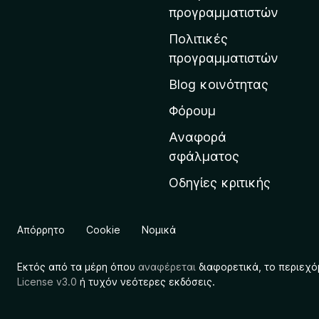
η
προγραμματιστών
ν
Πολιτικές
α
προγραμματιστών
ρ
Blog κοινότητας
χ
ι
Φόρουμ
κ
Αναφορά
ή
σφάλματος
σ
Οδηγίες κριτικής
ε
λ
ί
Απόρρητο
Cookie
Νομικά
δ
α
Εκτός από τα μέρη όπου
αναφέρεται
διαφορετικά, το περιεχό
τ
License v3.0
ή τυχόν νεότερες εκδόσεις.
η