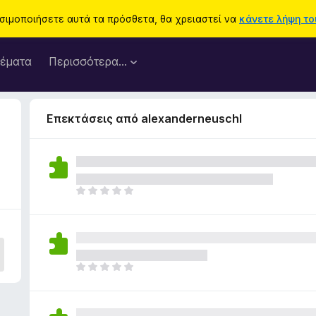
ησιμοποιήσετε αυτά τα πρόσθετα, θα χρειαστεί να
κάνετε λήψη του
έματα
Περισσότερα…
Επεκτάσεις από alexanderneuschl
Δ
ε
ν
υ
π
ά
Δ
ρ
ε
χ
ν
ο
υ