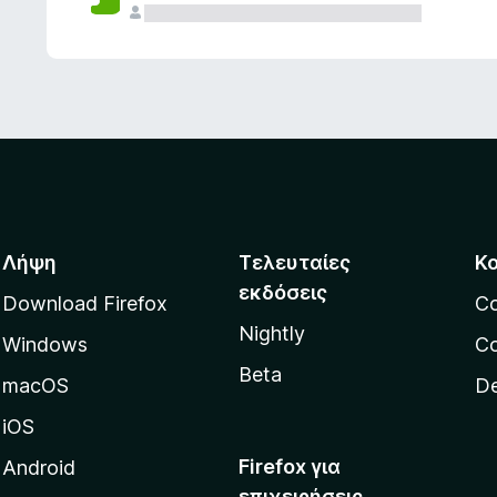
ς
Λήψη
Τελευταίες
Κ
εκδόσεις
Download Firefox
C
Nightly
Windows
Co
Beta
macOS
De
iOS
Firefox για
Android
επιχειρήσεις