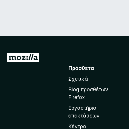
Μ
ε
Πρόσθετα
τ
Σχετικά
ά
β
Blog προσθέτων
α
Firefox
σ
Εργαστήριο
η
επεκτάσεων
σ
τ
Κέντρο