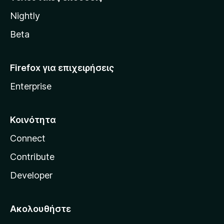
l
Nightly
l
a
Beta
Firefox για επιχειρήσεις
Enterprise
Κοινότητα
Connect
Contribute
Developer
Ακολουθήστε