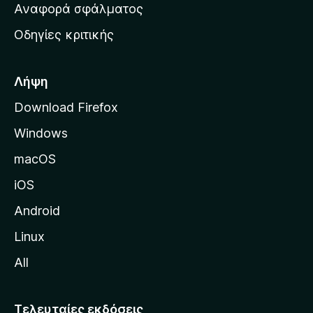
χ
Αναφορά σφάλματος
ε
ι
ς
Οδηγίες κριτικής
κ
ή
σ
Λήψη
ε
Download Firefox
λ
Windows
ί
δ
macOS
α
iOS
τ
η
Android
ς
Linux
M
All
o
z
i
Τελευταίες εκδόσεις