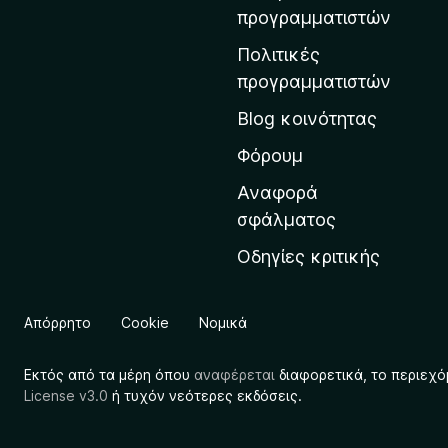
η
προγραμματιστών
ν
Πολιτικές
α
προγραμματιστών
ρ
Blog κοινότητας
χ
ι
Φόρουμ
κ
Αναφορά
ή
σφάλματος
σ
Οδηγίες κριτικής
ε
λ
ί
Απόρρητο
Cookie
Νομικά
δ
α
Εκτός από τα μέρη όπου
αναφέρεται
διαφορετικά, το περιεχό
τ
License v3.0
ή τυχόν νεότερες εκδόσεις.
η