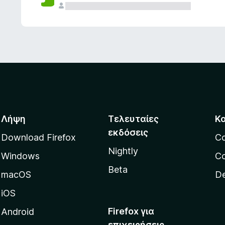
ς
Λήψη
Τελευταίες
Κ
εκδόσεις
Download Firefox
C
Nightly
Windows
Co
Beta
macOS
De
iOS
Firefox για
Android
επιχειρήσεις