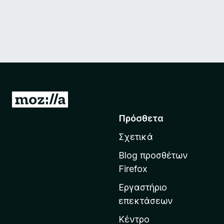
Μ
ε
Πρόσθετα
τ
Σχετικά
ά
β
Blog προσθέτων
α
Firefox
σ
Εργαστήριο
η
επεκτάσεων
σ
τ
Κέντρο