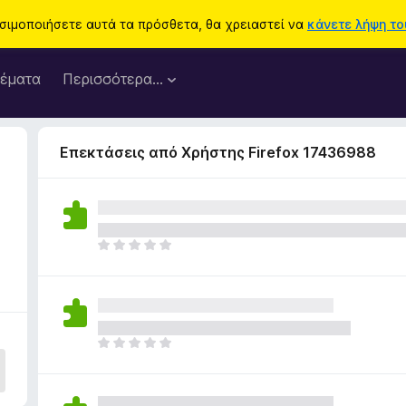
ησιμοποιήσετε αυτά τα πρόσθετα, θα χρειαστεί να
κάνετε λήψη του
έματα
Περισσότερα…
Επεκτάσεις από Χρήστης Firefox 17436988
3
Δ
ε
ν
υ
π
ά
Δ
ρ
ε
χ
ν
ο
υ