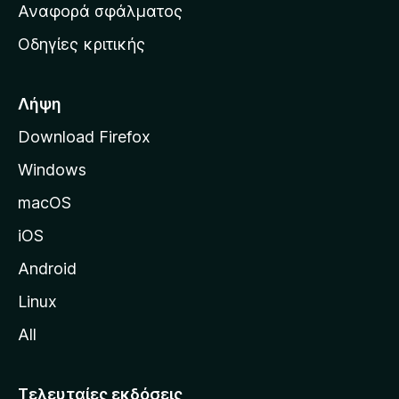
χ
Αναφορά σφάλματος
ε
ι
ς
Οδηγίες κριτικής
κ
ή
σ
Λήψη
ε
Download Firefox
λ
Windows
ί
δ
macOS
α
iOS
τ
η
Android
ς
Linux
M
All
o
z
i
Τελευταίες εκδόσεις