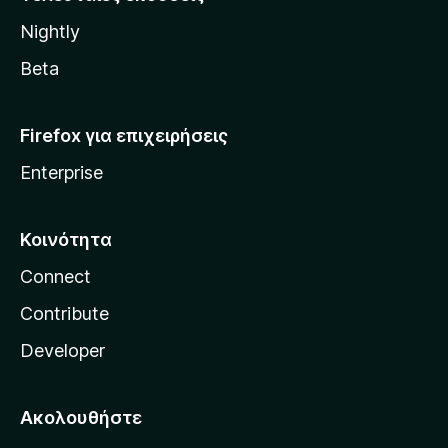
l
Nightly
l
a
Beta
Firefox για επιχειρήσεις
Enterprise
Κοινότητα
Connect
Contribute
Developer
Ακολουθήστε