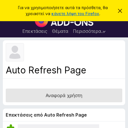
Α
Σύνδεση
Για να χρησιμοποιήσετε αυτά τα πρόσθετα, θα
Α
ν
χρειαστεί να
κάνετε λήψη του Firefox
.
π
Π
α
ό
ρ
ρ
ζ
ρ
ό
Επεκτάσεις
Θέματα
Περισσότερα…
ή
ι
σ
ψ
τ
η
θ
η
σ
ε
η
σ
μ
τ
η
ε
α
ί
Auto Refresh Page
ω
π
σ
ρ
η
ς
ο
γ
Αναφορά χρήστη
ρ
ά
μ
Επεκτάσεις από Auto Refresh Page
μ
α