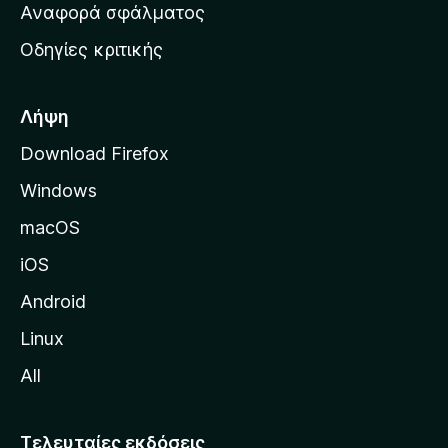
χ
Αναφορά σφάλματος
ε
ι
ς
Οδηγίες κριτικής
κ
ή
σ
Λήψη
ε
Download Firefox
λ
Windows
ί
δ
macOS
α
iOS
τ
η
Android
ς
Linux
M
All
o
z
i
Τελευταίες εκδόσεις