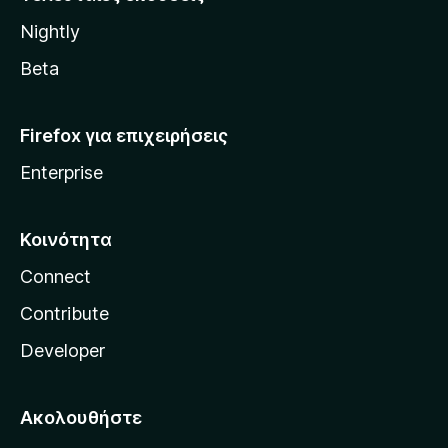
l
Nightly
l
a
Beta
Firefox για επιχειρήσεις
Enterprise
Κοινότητα
Connect
Contribute
Developer
Ακολουθήστε