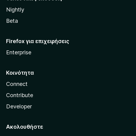
l
Nightly
l
a
Beta
Firefox για επιχειρήσεις
Enterprise
Κοινότητα
Connect
Contribute
Developer
Ακολουθήστε