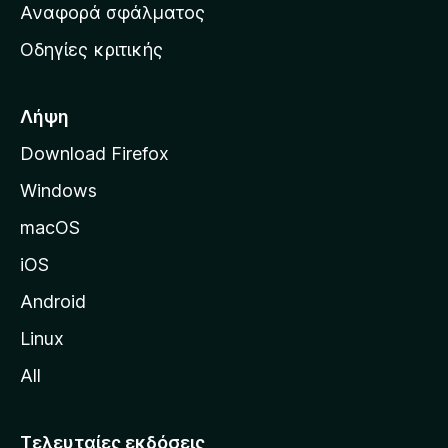
χ
Αναφορά σφάλματος
ε
ι
ς
Οδηγίες κριτικής
κ
ή
σ
Λήψη
ε
Download Firefox
λ
Windows
ί
δ
macOS
α
iOS
τ
η
Android
ς
Linux
M
All
o
z
i
Τελευταίες εκδόσεις