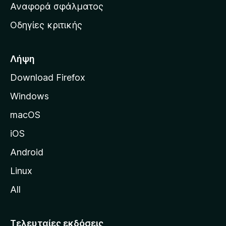
χ
Αναφορά σφάλματος
ε
ι
ς
Οδηγίες κριτικής
κ
ή
σ
Λήψη
ε
Download Firefox
λ
Windows
ί
δ
macOS
α
iOS
τ
η
Android
ς
Linux
M
All
o
z
i
Τελευταίες εκδόσεις