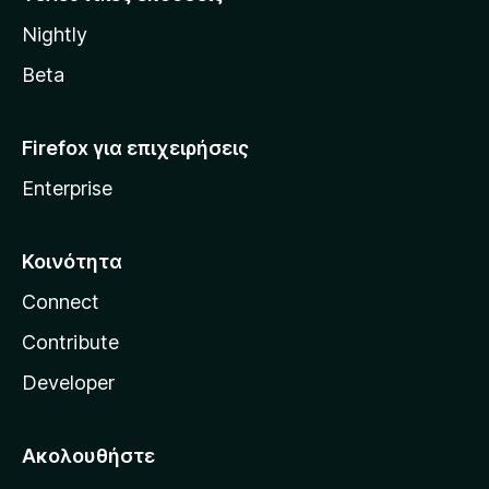
l
Nightly
l
a
Beta
Firefox για επιχειρήσεις
Enterprise
Κοινότητα
Connect
Contribute
Developer
Ακολουθήστε