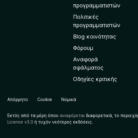
η
προγραμματιστών
ν
Πολιτικές
α
προγραμματιστών
ρ
Blog κοινότητας
χ
ι
Φόρουμ
κ
Αναφορά
ή
σφάλματος
σ
Οδηγίες κριτικής
ε
λ
ί
Απόρρητο
Cookie
Νομικά
δ
α
Εκτός από τα μέρη όπου
αναφέρεται
διαφορετικά, το περιεχό
τ
License v3.0
ή τυχόν νεότερες εκδόσεις.
η