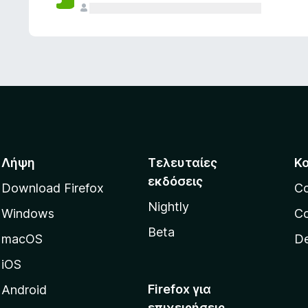
ς
Λήψη
Τελευταίες
Κ
εκδόσεις
Download Firefox
C
Nightly
Windows
Co
Beta
macOS
De
iOS
Firefox για
Android
επιχειρήσεις