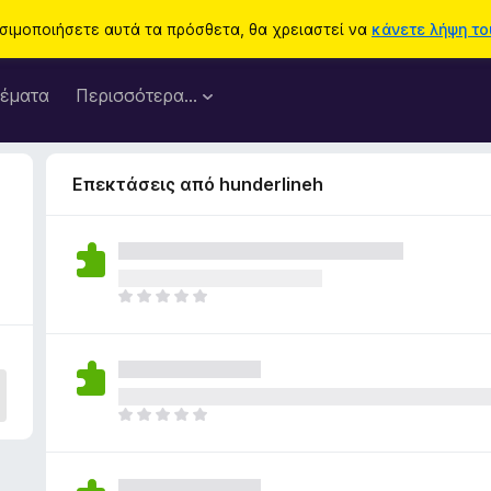
ησιμοποιήσετε αυτά τα πρόσθετα, θα χρειαστεί να
κάνετε λήψη του
έματα
Περισσότερα…
Επεκτάσεις από hunderlineh
Δ
ε
ν
υ
π
ά
Δ
ρ
ε
χ
ν
ο
υ