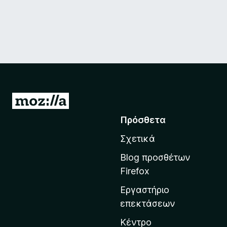
Μ
ε
Πρόσθετα
τ
Σχετικά
ά
β
Blog προσθέτων
α
Firefox
σ
Εργαστήριο
η
επεκτάσεων
σ
τ
Κέντρο