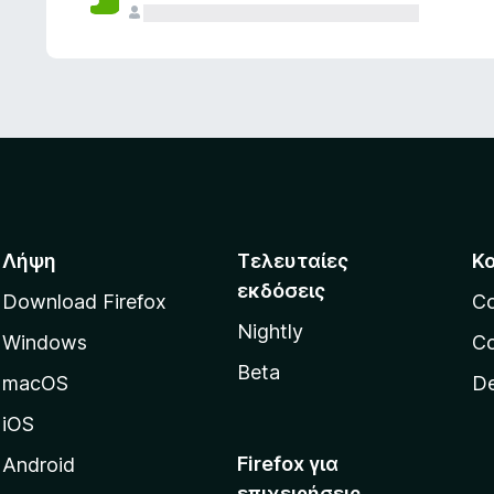
ς
Λήψη
Τελευταίες
Κ
εκδόσεις
Download Firefox
C
Nightly
Windows
Co
Beta
macOS
De
iOS
Firefox για
Android
επιχειρήσεις