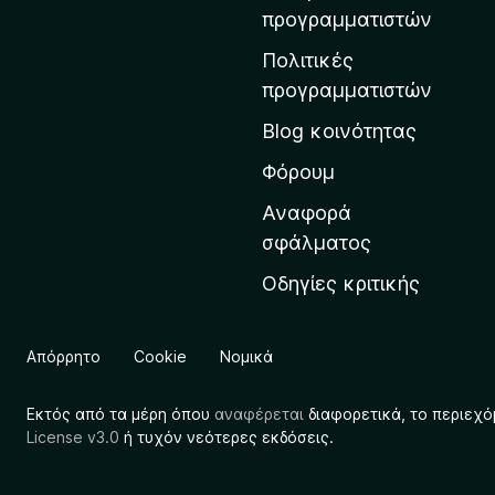
η
προγραμματιστών
ν
Πολιτικές
α
προγραμματιστών
ρ
Blog κοινότητας
χ
ι
Φόρουμ
κ
Αναφορά
ή
σφάλματος
σ
Οδηγίες κριτικής
ε
λ
ί
Απόρρητο
Cookie
Νομικά
δ
α
Εκτός από τα μέρη όπου
αναφέρεται
διαφορετικά, το περιεχό
τ
License v3.0
ή τυχόν νεότερες εκδόσεις.
η