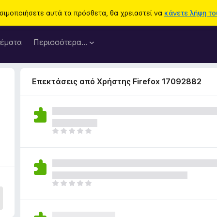
ησιμοποιήσετε αυτά τα πρόσθετα, θα χρειαστεί να
κάνετε λήψη του
έματα
Περισσότερα…
Επεκτάσεις από Χρήστης Firefox 17092882
9
Δ
ε
ν
υ
π
ά
Δ
ρ
ε
χ
ν
ο
υ