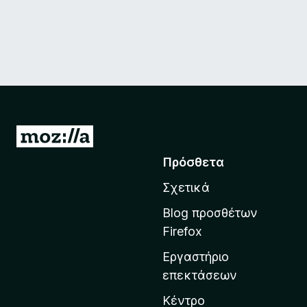
Μ
ε
Πρόσθετα
τ
Σχετικά
ά
β
Blog προσθέτων
α
Firefox
σ
Εργαστήριο
η
επεκτάσεων
σ
τ
Κέντρο