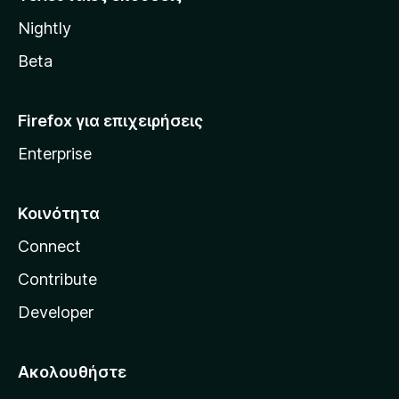
l
Nightly
l
a
Beta
Firefox για επιχειρήσεις
Enterprise
Κοινότητα
Connect
Contribute
Developer
Ακολουθήστε