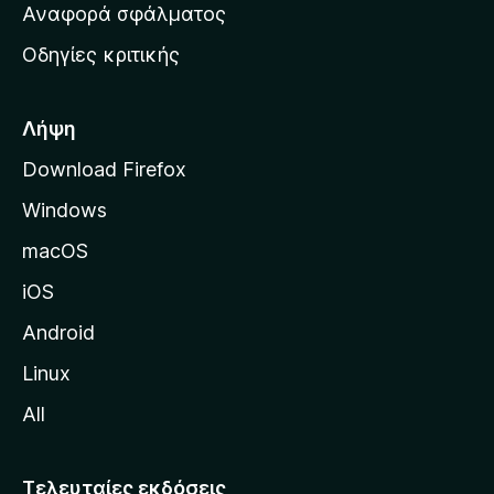
χ
Αναφορά σφάλματος
ε
ι
ς
Οδηγίες κριτικής
κ
ή
σ
Λήψη
ε
Download Firefox
λ
Windows
ί
δ
macOS
α
iOS
τ
η
Android
ς
Linux
M
All
o
z
i
Τελευταίες εκδόσεις