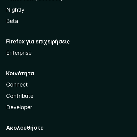
l
Nightly
l
a
Beta
Firefox για επιχειρήσεις
Enterprise
Κοινότητα
Connect
Contribute
Developer
Ακολουθήστε