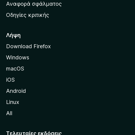
χ
Αναφορά σφάλματος
ε
ι
ς
Οδηγίες κριτικής
κ
ή
σ
Λήψη
ε
Download Firefox
λ
Windows
ί
δ
macOS
α
iOS
τ
η
Android
ς
Linux
M
All
o
z
i
Τελευταίες εκδόσεις