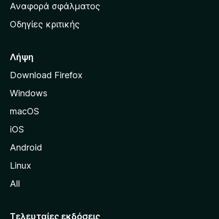
χ
Αναφορά σφάλματος
ε
ι
ς
Οδηγίες κριτικής
κ
ή
σ
Λήψη
ε
Download Firefox
λ
Windows
ί
δ
macOS
α
iOS
τ
η
Android
ς
Linux
M
All
o
z
i
Τελευταίες εκδόσεις