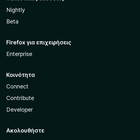
l
Nightly
l
a
Beta
Firefox για επιχειρήσεις
Enterprise
Κοινότητα
Connect
Contribute
Developer
Ακολουθήστε