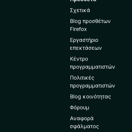
o
τ
x
Σχετικά
ά
β
Blog προσθέτων
α
Firefox
σ
Εργαστήριο
η
επεκτάσεων
σ
τ
Κέντρο
η
προγραμματιστών
ν
Πολιτικές
α
προγραμματιστών
ρ
Blog κοινότητας
χ
ι
Φόρουμ
κ
Αναφορά
ή
σφάλματος
σ