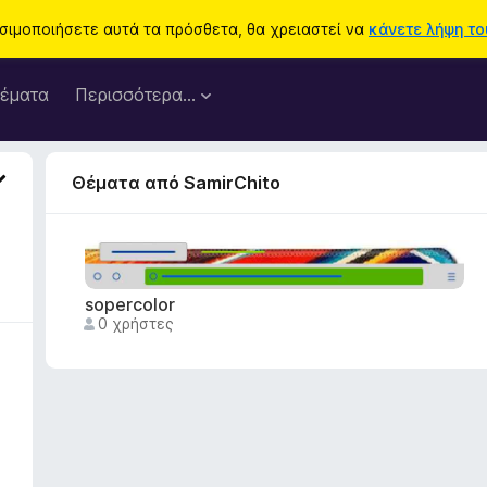
ησιμοποιήσετε αυτά τα πρόσθετα, θα χρειαστεί να
κάνετε λήψη του
έματα
Περισσότερα…
Θέματα από SamirChito
sopercolor
0 χρήστες