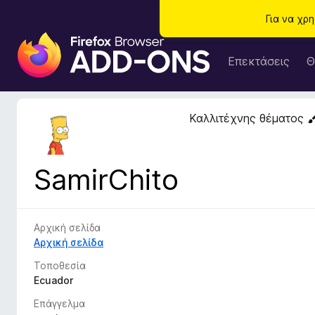
Για να χρ
Π
ρ
Επεκτάσεις
Θ
ό
σ
θ
Καλλιτέχνης θέματος
ε
τ
α
SamirChito
π
ρ
ο
γ
Αρχική σελίδα
ρ
Αρχική σελίδα
ά
Τοποθεσία
μ
Ecuador
μ
Επάγγελμα
α