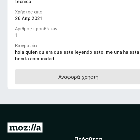
tecnico
τ
Χρήστης από
ο
26 Απρ 2021
ς
π
Αριθμός προσθέτων
ε
1
ρ
Βιογραφία
ι
hola quien quiera que este leyendo esto, me una ha esta
ή
bonita comunidad
γ
η
Αναφορά χρήστη
σ
η
ς
F
i
r
e
Μ
f
ε
Πρόσθετα