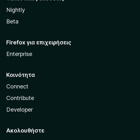
l
Nightly
l
a
Beta
Firefox για επιχειρήσεις
Enterprise
Κοινότητα
Connect
Contribute
Developer
Ακολουθήστε