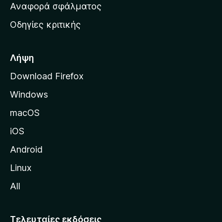
χ
Αναφορά σφάλματος
ε
ι
ς
Οδηγίες κριτικής
κ
ή
σ
Λήψη
ε
Download Firefox
λ
Windows
ί
δ
macOS
α
iOS
τ
η
Android
ς
Linux
M
All
o
z
i
Τελευταίες εκδόσεις