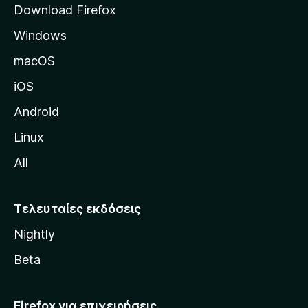
Download Firefox
λ
Windows
ί
δ
macOS
α
iOS
τ
η
Android
ς
Linux
M
All
o
z
i
Τελευταίες εκδόσεις
l
Nightly
l
a
Beta
Firefox για επιχειρήσεις