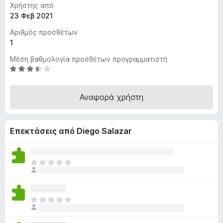
Χρήστης από
τ
23 Φεβ 2021
ο
Αριθμός προσθέτων
ς
1
π
ε
Μέση βαθμολογία προσθέτων προγραμματιστή
ρ
Β
α
ι
θ
ή
Αναφορά χρήστη
μ
γ
ο
η
λ
σ
Επεκτάσεις από Diego Salazar
ο
η
γ
ς
ί
α
Δ
F
3
ε
i
,
ν
r
5
υ
e
Δ
α
π
ε
f
π
ά
ν